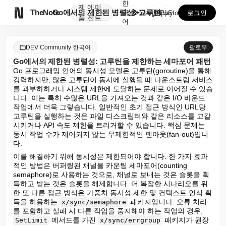
한
제
에이

TheNote
Go에서의 제한된 병렬성: 고루틴을 제한하는 세마포어 ...
국
GooglePlay
AppStore
로그인
품
전트
어
DEV Community 한국어
팔로우
Go에서의 제한된 병렬성: 고루틴을 제한하는 세마포어 패턴
Go 프로그래밍 언어의 동시성 모델은 고루틴(goroutine)을 통해 
강력하지만, 많은 고루틴이 동시에 실행될 때 다운스트림 서비스
를 과부하하거나 시스템 제한에 도달하는 문제로 이어질 수 있습
니다. 이는 특히 수많은 URL을 가져오는 것과 같은 I/O 바운드 
작업에서 더욱 그렇습니다. 일반적인 초기 접근 방식인 URL당 
고루틴을 실행하는 것은 파일 디스크립터와 같은 리소스를 고갈
시키거나 API 속도 제한을 트리거할 수 있습니다. 핵심 문제는 
동시 작업 수가 제어되지 않는 무제한적인 팬아웃(fan-out)입니
다.
이를 해결하기 위해 동시성은 제한되어야 합니다. 한 가지 효과
적인 방법은 버퍼링된 채널을 카운팅 세마포어(counting 
semaphore)로 사용하는 것으로, 채널로 보내는 것은 슬롯을 획
득하고 받는 것은 슬롯을 해제합니다. 더 복잡한 시나리오를 위
한 또 다른 접근 방식은 가중치 동시성 제한 및 컨텍스트 인식 획
득을 허용하는 
 패키지입니다. 오류 처리
x/sync/semaphore
를 포함하고 실패 시 다른 작업을 중지해야 하는 작업의 경우, 
 메서드를 가진 
 패키지가 권장
SetLimit
x/sync/errgroup