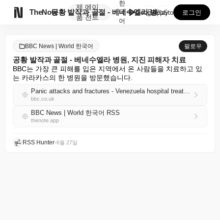
한
제
에이

TheNote
공황 발작과 골절 - 베네수엘라 병원, 지진 피해자 치...
국
GooglePlay
AppStore
로그인
품
전트
어
BBC News | World 한국어
팔로우
공황 발작과 골절 - 베네수엘라 병원, 지진 피해자 치료
BBC는 가장 큰 피해를 입은 지역에서 온 사람들을 치료하고 있
는 카라카스의 한 병원을 방문했습니다.
Panic attacks and fractures - Venezuela hospital treats earthquake victims
bbc.co.uk
BBC News | World 한국어 RSS
thenote.app
RSS Hunter
•
6월 27일