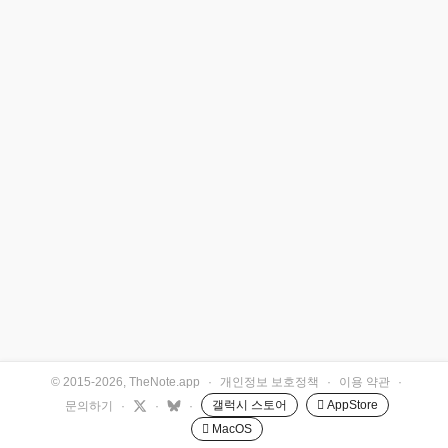
© 2015-2026, TheNote.app
·
개인정보 보호정책
·
이용 약관
·
갤럭시 스토어
 AppStore
문의하기
·
·
·
 MacOS