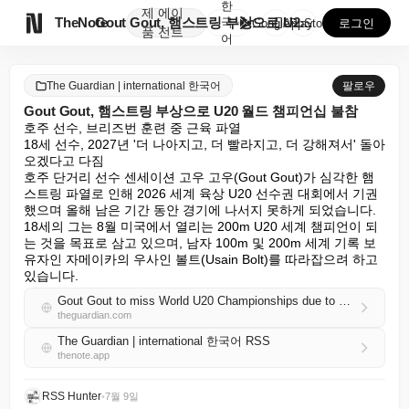
한
제
에이

TheNote
Gout Gout, 햄스트링 부상으로 U20 월드 챔피...
국
GooglePlay
AppStore
로그인
품
전트
어
The Guardian | international 한국어
팔로우
Gout Gout, 햄스트링 부상으로 U20 월드 챔피언십 불참
호주 선수, 브리즈번 훈련 중 근육 파열

18세 선수, 2027년 '더 나아지고, 더 빨라지고, 더 강해져서' 돌아
오겠다고 다짐

호주 단거리 선수 센세이션 고우 고우(Gout Gout)가 심각한 햄
스트링 파열로 인해 2026 세계 육상 U20 선수권 대회에서 기권
했으며 올해 남은 기간 동안 경기에 나서지 못하게 되었습니다.

18세의 그는 8월 미국에서 열리는 200m U20 세계 챔피언이 되
는 것을 목표로 삼고 있으며, 남자 100m 및 200m 세계 기록 보
유자인 자메이카의 우사인 볼트(Usain Bolt)를 따라잡으려 하고 
있습니다.
Gout Gout to miss World U20 Championships due to hamstring injury
theguardian.com
The Guardian | international 한국어 RSS
thenote.app
RSS Hunter
•
7월 9일