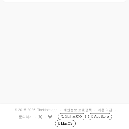
© 2015-2026, TheNote.app
·
개인정보 보호정책
·
이용 약관
·
갤럭시 스토어
 AppStore
문의하기
·
·
·
 MacOS