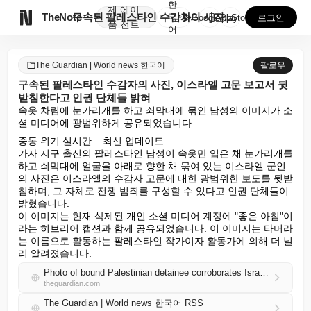
한
제
에이

TheNote
구속된 팔레스타인 수감자의 사진, 이스라엘 고문 보고서...
국
GooglePlay
AppStore
로그인
품
전트
어
The Guardian | World news 한국어
팔로우
구속된 팔레스타인 수감자의 사진, 이스라엘 고문 보고서 뒷
받침한다고 인권 단체들 밝혀
속옷 차림에 눈가리개를 하고 쇠막대에 묶인 남성의 이미지가 소
셜 미디어에 광범위하게 공유되었습니다.
중동 위기 실시간 – 최신 업데이트

가자 지구 출신의 팔레스타인 남성이 속옷만 입은 채 눈가리개를 
하고 쇠막대에 얼굴을 아래로 향한 채 묶여 있는 이스라엘 군인
의 사진은 이스라엘의 수감자 고문에 대한 광범위한 보도를 뒷받
침하며, 그 자체로 전쟁 범죄를 구성할 수 있다고 인권 단체들이 
밝혔습니다.

이 이미지는 현재 삭제된 개인 소셜 미디어 계정에 "좋은 아침"이
라는 히브리어 캡션과 함께 공유되었습니다. 이 이미지는 타머라
는 이름으로 활동하는 팔레스타인 작가이자 활동가에 의해 더 널
리 알려졌습니다.
Photo of bound Palestinian detainee corroborates Israeli torture reports, say rights groups
theguardian.com
The Guardian | World news 한국어 RSS