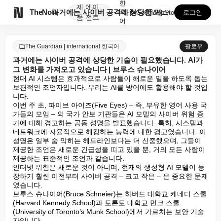
한
제
에이

TheNote
과거에는 사이버 공격에 상당한 기술이 필요했습니다. A...
국
GooglePlay
AppStore
로그인
품
전트
어
The Guardian | international 한국어
팔로우
과거에는 사이버 공격에 상당한 기술이 필요했습니다. AI가
그 변화를 가져오고 있습니다 | 브루스 슈나이어
현대 AI 시스템은 효과적으로 사람들이 해로운 일을 하도록 돕는 
보편적인 조언자입니다. 우리는 AI를 방어에도 활용해야 할 것입
니다.

이번 주 초, 파이브 아이즈(Five Eyes) – 즉, 부유한 영어 사용 국
가들의 모임 – 의 국가 안보 기관들은 AI 모델의 사이버 위험 증
가에 대해 경고하는 공동 성명을 발표했습니다. 특히, 시스템과 
네트워크에 자율적으로 해킹하는 능력에 대한 경고였습니다. 이 
성명은 일부 숨 막히는 헤드라인보다는 더 신중했으며, 그들이 
제공한 조언은 새로운 긴급성을 띠고 있을 뿐, 거의 모든 사람이 
제공하는 표준적인 조언과 같습니다.

인터넷 위험은 새로운 것이 아니며, 현재의 생성형 AI 모델이 등
장하기 훨씬 이전부터 사이버 공격 – 크고 작은 – 은 중요한 문제
였습니다.

브루스 슈나이어(Bruce Schneier)는 하버드 대학교 케네디 스쿨
(Harvard Kennedy School)과 토론토 대학교 먼크 스쿨
(University of Toronto’s Munk School)에서 가르치는 보안 기술
자입니다.