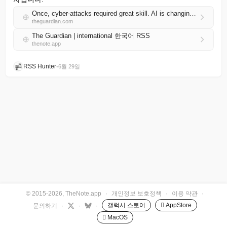
Once, cyber-attacks required great skill. AI is changing that | Bruce Schneier
theguardian.com
The Guardian | international 한국어 RSS
thenote.app
RSS Hunter
•
6월 29일
© 2015-2026, TheNote.app
·
개인정보 보호정책
·
이용 약관
·
갤럭시 스토어
 AppStore
문의하기
·
·
·
 MacOS