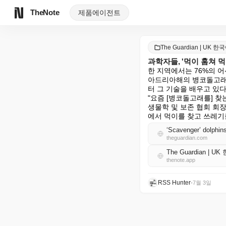
TheNote
제품
에이전트
The Guardian | UK 한
과학자들, '먹이 훔쳐
한 지역에서는 76%의 
아드리아해의 병코돌고래들
터 그 기술을 배우고 있다
"요즘 [병코돌고래를] 찾
생물학 및 보존 협회 회장인
에서 먹이를 찾고 쓰레기
‘Scavenger’ dolphins 
theguardian.com
The Guardian | U
thenote.app
RSS Hunter
•
7월 3일