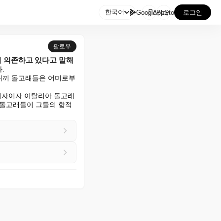

한국어
GooglePlay
AppStore
로그인
팔로우
더 의존하고 있다고 말해


새끼 돌고래들은 어미로부
저자이자 이탈리아 돌고래 
수가 돌고래들이 그들의 항적