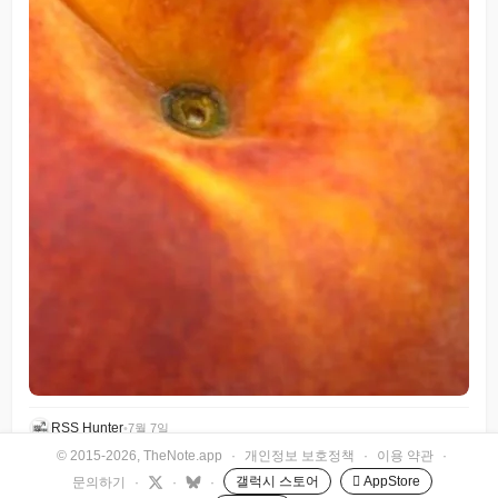
RSS Hunter
•
7월 7일
© 2015-2026, TheNote.app
·
개인정보 보호정책
·
이용 약관
·
갤럭시 스토어
 AppStore
문의하기
·
·
·