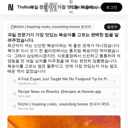
한
제
에이

TheNote
과일 전문가가 가장 맛있는 복숭아를 고르는 완벽한 팁을...
국
GooglePlay
AppStore
로그인
품
전트
어
Kitchn | Inspiring cooks, nourishing homes 한국어
팔로우
과일 전문가가 가장 맛있는 복숭아를 고르는 완벽한 팁을 알
려주었습니다.
최근까지 저는 신선한 복숭아와는 썩 좋은 관계가 아니었습니다. 
북미로 이사 오기 전 필리핀에서는 통조림 복숭아만 먹어봤습니
다. 그래서 상상하시겠지만, 식료품점에서 신선하고 통통하며 석
양빛을 띤 과일 상자를 마주쳤을 때 저는 완전히 당황했습니다. 
복숭아를 고르는 법은 물론이고, 언제 가장 맛있는지 아는 법도 
배운 적이 없었습니다.
A Fruit Expert Just Taught Me His Foolproof Tip for Picking Out the Juiciest Peaches
thekitchn.com
Recipe News on Bluesky @recipes.at.thenote.app
bsky.app
Kitchn | Inspiring cooks, nourishing homes 한국어 RSS
thenote.app