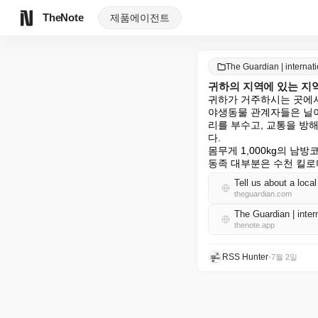
TheNote
제품
에이전트
The Guardian | intern
귀하의 지역에 있는 지
귀하가 거주하시는 곳에서
야생동물 관계자들은 닐이
리를 부수고, 교통을 방
다.

몸무게 1,000kg의 남
동족 대부분은 수천 킬로
Tell us about a local
theguardian.com
The Guardian | int
thenote.app
RSS Hunter
•
7월 2일