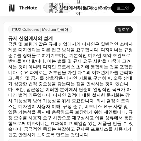
한
제
에이

TheNote
규제 산업에서의 설계
국
GooglePlay
AppStore
로그인
품
전트
어
UX Collective | Medium 한국어
팔로우
규제 산업에서의 설계
금융 및 보험과 같은 규제 산업에서의 디자인은 일반적인 소비자 
제품 디자인과는 다른 접근 방식을 요구합니다. 디자이너는 규정 
준수를 장애물로 여기기보다는 기본적인 디자인 제약 조건으로 
받아들여야 합니다. 이는 법률 및 규제 요구 사항을 나중에 고려
하는 것이 아니라 디자인 프로세스 초기에 통합하는 것을 포함합
니다. 주요 과제로는 거부권을 가진 다수의 이해관계자를 관리하
고, 동의 및 공개를 상호작용 디자인 기회로 구성하며, 오류 상태
가 상당한 법적 중요성을 갖는다는 점을 인식하는 것이 있습니
다. 또한, 접근성은 이러한 분야에서 단순히 열망적인 목표가 아
니라 법적 의무입니다. 디자인 결정에 대한 철저한 문서화는 감
사 가능성과 방어 가능성을 위해 중요합니다. 의사 결정 매트릭
스는 디자인이 사용자 이해, 규정 준수, 비즈니스 요구 사항 및 
입증 가능성을 동시에 충족하도록 보장하기 위해 제안됩니다. 규
정 준수를 사용자 요구 사항으로 재구성하고 이를 상류에서 통합
함으로써 디자이너는 효과적이고 책임감 있는 제품을 만들 수 있
습니다. 궁극적인 목표는 복잡하고 규제된 프로세스를 사용자가 
쉽고 안전하게 느끼도록 만드는 것입니다.