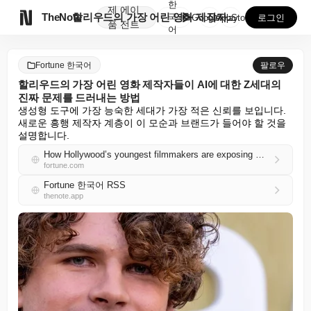
한
제
에이

TheNote
할리우드의 가장 어린 영화 제작자들이 AI에 대한 Z세...
국
GooglePlay
AppStore
로그인
품
전트
어
Fortune 한국어
팔로우
할리우드의 가장 어린 영화 제작자들이 AI에 대한 Z세대의
진짜 문제를 드러내는 방법
생성형 도구에 가장 능숙한 세대가 가장 적은 신뢰를 보입니다. 
새로운 흥행 제작자 계층이 이 모순과 브랜드가 들어야 할 것을 
설명합니다.
How Hollywood’s youngest filmmakers are exposing Gen Z’s real problem with AI
fortune.com
Fortune 한국어 RSS
thenote.app