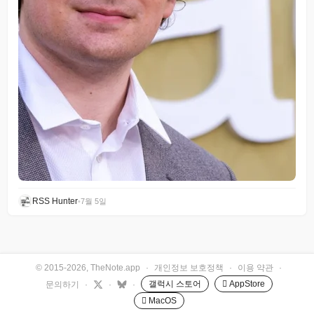
RSS Hunter
•
7월 5일
© 2015-2026, TheNote.app
·
개인정보 보호정책
·
이용 약관
·
갤럭시 스토어
 AppStore
문의하기
·
·
·
 MacOS