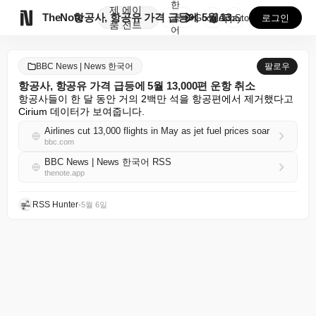
한
제
에이

TheNote
항공사, 항공유 가격 급등에 5월 13,000편 운항 ...
국
GooglePlay
AppStore
로그인
품
전트
어
BBC News | News 한국어
팔로우
항공사, 항공유 가격 급등에 5월 13,000편 운항 취소
항공사들이 한 달 동안 거의 2백만 석을 항공편에서 제거했다고 
Cirium 데이터가 보여줍니다.
Airlines cut 13,000 flights in May as jet fuel prices soar
bbc.com
BBC News | News 한국어 RSS
thenote.app
RSS Hunter
•
5월 6일