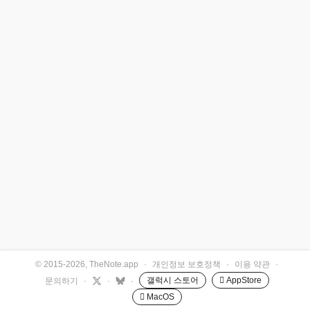
© 2015-2026, TheNote.app
·
개인정보 보호정책
·
이용 약관
·
갤럭시 스토어
 AppStore
문의하기
·
·
·
 MacOS