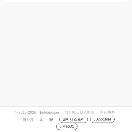
© 2015-2026, TheNote.app
·
개인정보 보호정책
·
이용 약관
·
갤럭시 스토어
 AppStore
문의하기
·
·
·
 MacOS