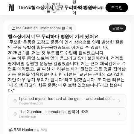
한
제
에이

TheNote
헬스장에서 너무 무리하다 병원에 가게 됐어요.
국
GooglePlay
AppStore
로그인
품
전트
어
The Guardian | international 한국어
팔로우
헬스장에서 너무 무리하다 병원에 가게 됐어요.
"무모한 운동은 고강도 운동의 인기 상승으로 인해 발생한 질환
인 운동 유발성 횡문근융해증으로 이어질 수 있습니다.

2025년 1월, 저는 첫 부트캠프 수업에 참석했습니다.

저는 하루 종일 노트북 앞에 웅크리고 앉아 불안해하며, 걱정을 
떨쳐버릴 강렬한 운동을 갈망했습니다. 저는 근처 체육관에서 수
업을 예약했고, 별 다섯 개 리뷰는 제가 원했던 모든 것을 집어삼
키는 운동을 약속했습니다. 한 리뷰는 "교관은 군대식 스타일이
지만 매우 동기 부여가 됩니다"라고 읽혔습니다. 또 다른 리뷰는 
"내 인생 최고의 힘든 운동; 매우 보람 있었습니다"라고 했습니
다."
I pushed myself too hard at the gym – and ended up in the hospital
theguardian.com
The Guardian | international 한국어 RSS
thenote.app
RSS Hunter
•
6월 30일