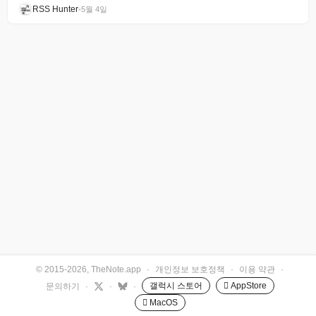
RSS Hunter
•
5월 4일
© 2015-2026, TheNote.app
·
개인정보 보호정책
·
이용 약관
·
갤럭시 스토어
 AppStore
문의하기
·
·
·
 MacOS