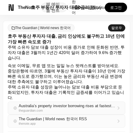
한
제
에이

TheNote
호주 부동산 투자자 대출, 금리 인상에도 불구하고 10...
국
GooglePlay
AppStore
로그인
품
전트
어
The Guardian | World news 한국어
팔로우
호주 부동산 투자자 대출, 금리 인상에도 불구하고 10년 만에
가장 빠른 속도로 증가
주택 소유자 담보 대출 성장이 비용 증가로 인해 둔화된 반면, 투
자자 대출은 3월까지 1년간 420억 달러 증가하여 9.6% 증가했
습니다.
속보 이메일, 무료 앱 또는 일일 뉴스 팟캐스트를 받아보세요.

중앙은행에 따르면, 3월에 부동산 투자자 대출이 10년 만에 가장 
빠른 속도로 증가했으며, 이는 높은 금리와 부동산 세금 변경에 
대한 추측에도 불구하고 이루어졌습니다.

주택 소유자 대출 성장은 늘어나는 담보 대출 비용 부담으로 둔
화되었지만, 투자자 대출은 기록적인 급증세를 이어가고 있습니
다.
Australia’s property investor borrowing rises at fastest rate in a decade - despite interest rate rises
theguardian.com
The Guardian | World news 한국어 RSS
thenote.app