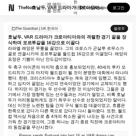
한
제
에이

TheNote
호날두, VAR 드라마가 크로아티아와의 격렬한 경기 끝...
국
GooglePlay
AppStore
로그인
품
전트
어
The Guardian | UK 한국어
팔로우
호날두, VAR 드라마가 크로아티아와의 격렬한 경기 끝을 장
식하며 포르투갈을 16강으로 이끌다
라파엘 레앙은 무릎을 꿇었다. 그의 크로스가 곤살루 르무스가 
골로 연결시키며 포르투갈을 월드컵 16강으로 이끌었다. 레앙의 
표정은 기쁨이 아닌 안도감이었다.
두 축구 아이콘의 마지막 춤으로 홍보되었지만, 40세의 루카 모
드리치가 그의 마지막 월드컵이 될 것이 분명한 대회에서 떠나야 
했다. 한편, 크리스티아누 호날두는 계속 경기에 임했고, 득점도 
하고 심지어 끝없는 사건의 연속이었던 경기에서 교체되기도 했
다. 하지만 이 경기는 두 선수에 관한 것 이상이었다. 그들은 경
기에서 가장 영향력 있는 선수들과는 거리가 멀었고, 비록 호날
두가 어리둥절하게도 경기 최우수 선수로 선정되었지만 말이다. 
대신 이것은 노련한 팀들 간의 구식 월드컵 대결이었고, 흐름은 
한쪽으로 갔다가 다른 쪽으로 갔다가 다시 돌아왔다. 또한, 월드
컵 역사상 처음으로 총 4개의 취소된 골이 나오는 등 사건으로 
가득 찬 경기였으며, 그중 하나는 경기 종료 직전에 크로아티아
의 동점골을 무산시켰다.
Ramos sends Portugal into last 16 as VAR drama caps wild finish against Croatia