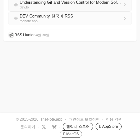
Understanding Git and Version Control for Modern Software Development
dev.to
DEV Community 한국어 RSS
thenote.app
RSS Hunter
•
4월 30일
© 2015-2026, TheNote.app
·
개인정보 보호정책
·
이용 약관
·
갤럭시 스토어
 AppStore
문의하기
·
·
·
 MacOS