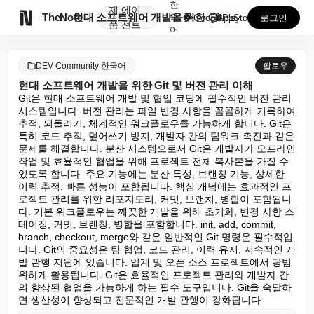
한
제
에이

TheNote
현대 소프트웨어 개발을 위한 Git 및 버전 관리 이해
국
GooglePlay
AppStore
로그인
품
전트
어
DEV Community 한국어
팔로우
현대 소프트웨어 개발을 위한 Git 및 버전 관리 이해
Git은 현대 소프트웨어 개발 및 협업 코딩에 필수적인 버전 관리 
시스템입니다. 버전 관리는 파일 변경 사항을 꼼꼼하게 기록하여 
추적, 되돌리기, 체계적인 워크플로우를 가능하게 합니다. Git은 
특히 코드 추적, 덮어쓰기 방지, 개발자 간의 팀워크 촉진과 같은 
문제를 해결합니다. 분산 시스템으로서 Git은 개발자가 오프라인 
작업 및 효율적인 협업을 위해 프로젝트 전체 복사본을 가질 수 
있도록 합니다. 주요 기능에는 분산 특성, 브랜칭 기능, 상세한 
이력 추적, 빠른 성능이 포함됩니다. 핵심 개념에는 효과적인 프
로젝트 관리를 위한 리포지토리, 커밋, 브랜치, 병합이 포함됩니
다. 기본 워크플로우는 깨끗한 개발을 위해 초기화, 변경 사항 스
테이징, 커밋, 브랜칭, 병합을 포함합니다. init, add, commit, 
branch, checkout, merge와 같은 일반적인 Git 명령은 필수적입
니다. Git의 중요성은 팀 협업, 코드 관리, 이력 유지, 지속적인 개
발 관행 지원에 있습니다. 업계 및 오픈 소스 프로젝트에서 광범
위하게 활용됩니다. Git은 효율적인 프로젝트 관리와 개발자 간
의 향상된 협업을 가능하게 하는 필수 도구입니다. Git을 숙달하
면 생산성이 향상되고 전문적인 개발 관행이 강화됩니다.