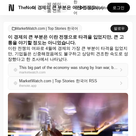
한
제
에이

TheNote
이 경제의 큰 부분은 이란 전쟁으로 타격을 입었지만, ...
국
GooglePlay
AppStore
로그인
품
전트
어
MarketWatch.com | Top Stories 한국어
팔로우
이 경제의 큰 부분은 이란 전쟁으로 타격을 입었지만, 큰 고
통을 야기할 정도는 아니었습니다.
이란 전쟁의 여파로 4월에 경제의 가장 큰 부분이 타격을 입었지
만, 기업들은 신중해졌음에도 불구하고 상당히 견조한 속도로 성
장했다고 한 조사에서 나타났다.
This big part of the economy was stung by Iran war, but not enough to cause a lot of pain
marketwatch.com
MarketWatch.com | Top Stories 한국어 RSS
thenote.app