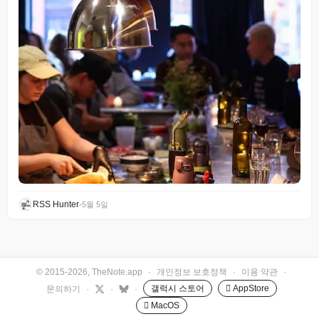
RSS Hunter
•
5월 5일
© 2015-2026, TheNote.app
·
개인정보 보호정책
·
이용 약관
·
갤럭시 스토어
 AppStore
문의하기
·
·
·
 MacOS