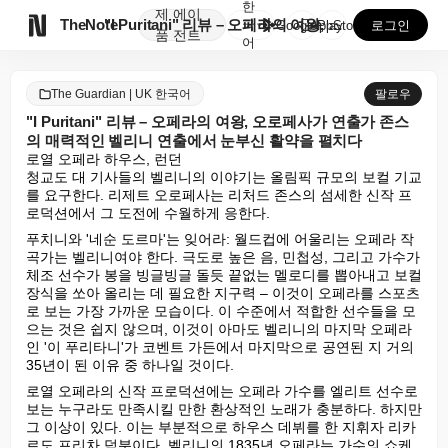
한
제
에이

TheNote
"I Puritani" 리뷰 – 오페라의 여왕, 오로페...
국
GooglePlay
AppStore
로그인
품
전트
어
The Guardian | UK 한국어
팔로우
"I Puritani" 리뷰 – 오페라의 여왕, 오로페사가 연출가 존스
의 매력적인 벨리니 연출에서 눈부신 활약을 펼치다
로열 오페라 하우스, 런던

청교도 대 기사들의 벨리니의 이야기는 올림픽 규모의 보컬 기교
를 요구한다. 리제트 오로페사는 리처드 존스의 섬세한 신작 프
로덕션에서 그 도전에 수월하게 응한다.
푸치니와 '네순 도르마'는 잊어라: 월드컵에 어울리는 오페라 작
곡가는 벨리니여야 한다. 극도로 높은 음, 민첩성, 그리고 가수가 
체조 선수가 봉을 빙글빙글 돌듯 끝없는 멜로디를 뽑아내고 보컬 
장식을 쏘아 올리는 데 필요한 지구력 – 이것이 오페라를 스포츠
로 보는 가장 가까운 모습이다. 이 수준에서 적합한 선수들을 모
으는 것은 쉽지 않으며, 이것이 아마도 벨리니의 마지막 오페라
인 '이 푸리타니'가 코벤트 가든에서 마지막으로 공연된 지 거의 
35년이 된 이유 중 하나일 것이다.
로열 오페라의 신작 프로덕션에는 오페라 가수를 엘리트 선수로 
보는 누구라도 만족시킬 만한 환상적인 노래가 충분하다. 하지만 
그 이상이 있다. 이는 부분적으로 하우스 데뷔를 한 지휘자 리카
르도 프리차 덕분이다. 벨리니의 1835년 오페라는 가수의 쇼케