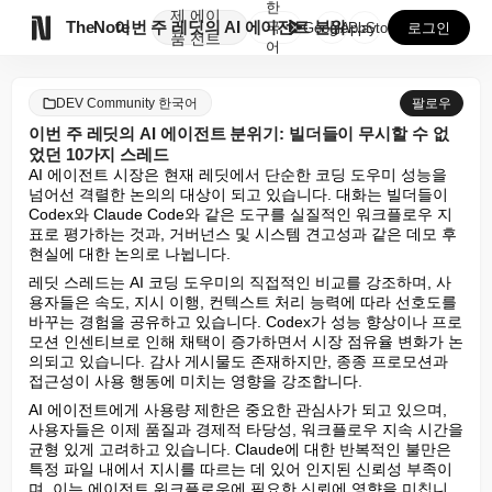
한
제
에이

TheNote
이번 주 레딧의 AI 에이전트 분위기: 빌더들이 무시할...
국
GooglePlay
AppStore
로그인
품
전트
어
DEV Community 한국어
팔로우
이번 주 레딧의 AI 에이전트 분위기: 빌더들이 무시할 수 없
었던 10가지 스레드
AI 에이전트 시장은 현재 레딧에서 단순한 코딩 도우미 성능을 
넘어선 격렬한 논의의 대상이 되고 있습니다. 대화는 빌더들이 
Codex와 Claude Code와 같은 도구를 실질적인 워크플로우 지
표로 평가하는 것과, 거버넌스 및 시스템 견고성과 같은 데모 후 
현실에 대한 논의로 나뉩니다.
레딧 스레드는 AI 코딩 도우미의 직접적인 비교를 강조하며, 사
용자들은 속도, 지시 이행, 컨텍스트 처리 능력에 따라 선호도를 
바꾸는 경험을 공유하고 있습니다. Codex가 성능 향상이나 프로
모션 인센티브로 인해 채택이 증가하면서 시장 점유율 변화가 논
의되고 있습니다. 감사 게시물도 존재하지만, 종종 프로모션과 
접근성이 사용 행동에 미치는 영향을 강조합니다.
AI 에이전트에게 사용량 제한은 중요한 관심사가 되고 있으며, 
사용자들은 이제 품질과 경제적 타당성, 워크플로우 지속 시간을 
균형 있게 고려하고 있습니다. Claude에 대한 반복적인 불만은 
특정 파일 내에서 지시를 따르는 데 있어 인지된 신뢰성 부족이
며, 이는 에이전트 워크플로우에 필요한 신뢰에 영향을 미칩니