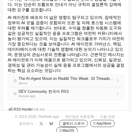
다. 이는 단순히 프롬프트 안내가 아닌 규칙의 결정론적 강제에 
대한 요구를 강조합니다.
AI 에이전트 배포의 더 넓은 영향도 탐구되고 있으며, 잠재적인 
정부의 AI 모델 검증이 포함되어 오픈 및 자체 호스팅 시스템에 
대한 우려를 제기합니다. 반대로, 수익을 창출한 자동화 도구와 
같은 성공적인 실질적인 응용 프로그램은 여전히 커뮤니티에서 
높이 평가되고 있으며, 이는 실질적인 워크플로우 가치가 여전히 
가장 중요하다는 것을 보여줍니다. AI 에이전트 거버넌스, 책임, 
데이터베이스에 대한 기술적 영향에 대한 논의가 나타나고 있으
며, 운영상의 관심사로의 전환을 나타냅니다. 근본적인 메시지는 
AI 에이전트가 이제 제품으로 평가되고 있으며, 신뢰성, 일관성, 
경제성 및 관리 가능성이 실제 응용 프로그램에서의 성공을 결정
하는 핵심 요소라는 것입니다.
The AI-Agent Mood on Reddit This Week: 10 Threads Builders Couldn’t Ignore
dev.to
DEV Community 한국어 RSS
thenote.app
RSS Hunter
•
5월 6일
© 2015-2026, TheNote.app
·
개인정보 보호정책
·
이용 약관
·
갤럭시 스토어
 AppStore
문의하기
·
·
·
 MacOS