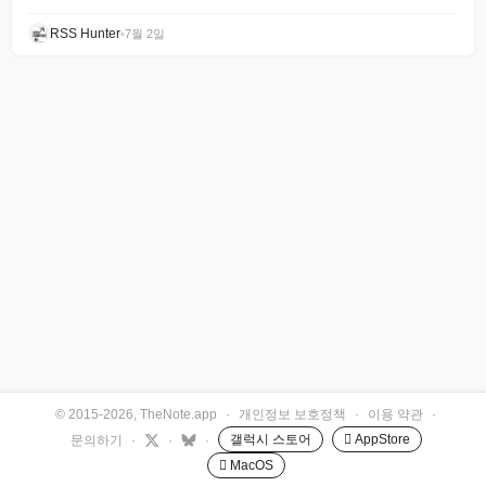
RSS Hunter
•
7월 2일
© 2015-2026, TheNote.app
·
개인정보 보호정책
·
이용 약관
·
갤럭시 스토어
 AppStore
문의하기
·
·
·
 MacOS