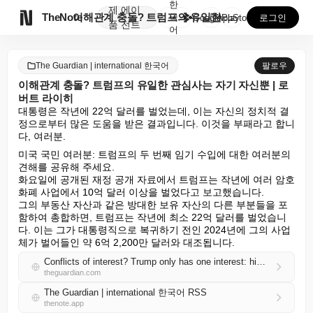
한
제
에이

TheNote
이해관계 충돌? 트럼프의 유일한 관심사는 자기 자신뿐 ...
국
GooglePlay
AppStore
로그인
품
전트
어
The Guardian | international 한국어
팔로우
이해관계 충돌? 트럼프의 유일한 관심사는 자기 자신뿐 | 로
버트 라이히
대통령은 작년에 22억 달러를 벌었는데, 이는 자신의 정치적 결
정으로부터 많은 도움을 받은 결과입니다. 이것을 부패라고 합니
다, 여러분.
미국 국민 여러분: 트럼프의 두 번째 임기 수입에 대한 여러분의 
견해를 공유해 주세요.

화요일에 공개된 재정 공개 자료에서 트럼프는 작년에 여러 암호
화폐 사업에서 10억 달러 이상을 벌었다고 보고했습니다.

그의 부동산 자산과 같은 방대한 보유 자산의 다른 부분들을 포
함하여 총합하면, 트럼프는 작년에 최소 22억 달러를 벌었습니
다. 이는 그가 대통령직으로 복귀하기 전인 2024년에 그의 사업
체가 벌어들인 약 6억 2,200만 달러와 대조됩니다.
Conflicts of interest? Trump only has one interest: himself | Robert Reich
theguardian.com
The Guardian | international 한국어 RSS
thenote.app