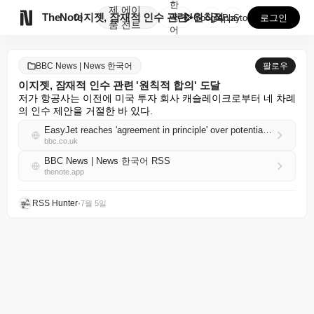
한
제
에이

TheNote
이지젯, 잠재적 인수 관련 '원칙적 합의' 도달
국
GooglePlay
AppStore
로그인
품
전트
어
BBC News | News 한국어
팔로우
이지젯, 잠재적 인수 관련 '원칙적 합의' 도달
저가 항공사는 이전에 미국 투자 회사 캐슬레이크로부터 네 차례
의 인수 제안을 거절한 바 있다.
EasyJet reaches 'agreement in principle' over potential takeover
bbc.co.uk
BBC News | News 한국어 RSS
thenote.app
RSS Hunter
•
7월 5일