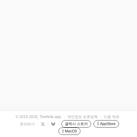
© 2015-2026, TheNote.app
·
개인정보 보호정책
·
이용 약관
·
갤럭시 스토어
 AppStore
문의하기
·
·
·
 MacOS