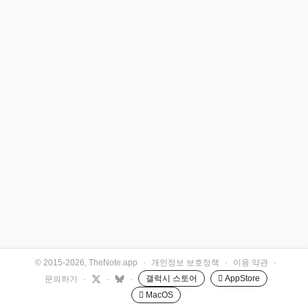
© 2015-2026, TheNote.app
·
개인정보 보호정책
·
이용 약관
·
갤럭시 스토어
 AppStore
문의하기
·
·
·
 MacOS