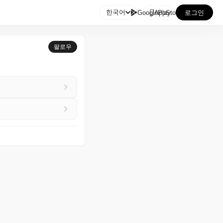

한국어
GooglePlay
AppStore
로그인
팔로우