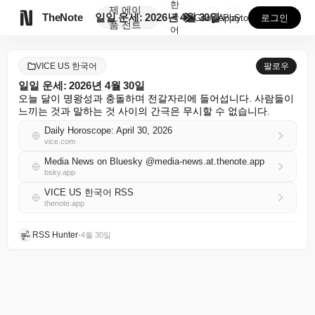
한
제
에이

TheNote
일일 운세: 2026년 4월 30일
국
GooglePlay
AppStore
로그인
품
전트
어
VICE US 한국어
팔로우
일일 운세: 2026년 4월 30일
오늘 달이 명왕성과 충돌하며 전갈자리에 들어섭니다. 사람들이 
느끼는 것과 말하는 것 사이의 간극은 무시할 수 없습니다.
Daily Horoscope: April 30, 2026
vice.com
Media News on Bluesky @media-news.at.thenote.app
bsky.app
VICE US 한국어 RSS
thenote.app
RSS Hunter
•
4월 30일