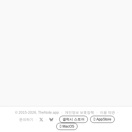
© 2015-2026, TheNote.app
·
개인정보 보호정책
·
이용 약관
·
갤럭시 스토어
 AppStore
문의하기
·
·
·
 MacOS