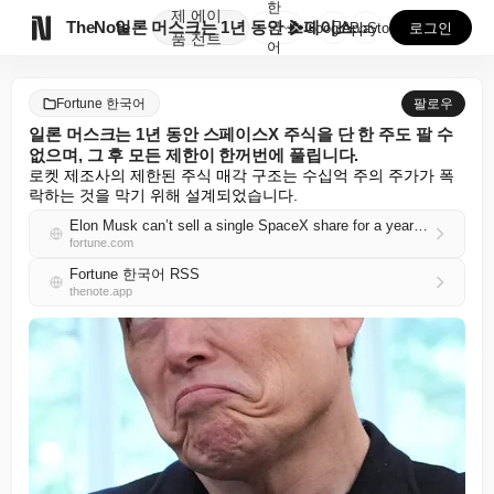
한
제
에이

TheNote
일론 머스크는 1년 동안 스페이스X 주식을 단 한 주도...
국
GooglePlay
AppStore
로그인
품
전트
어
Fortune 한국어
팔로우
일론 머스크는 1년 동안 스페이스X 주식을 단 한 주도 팔 수
없으며, 그 후 모든 제한이 한꺼번에 풀립니다.
로켓 제조사의 제한된 주식 매각 구조는 수십억 주의 주가가 폭
락하는 것을 막기 위해 설계되었습니다.
Elon Musk can’t sell a single SpaceX share for a year—and then all the locks crack open at once
fortune.com
Fortune 한국어 RSS
thenote.app