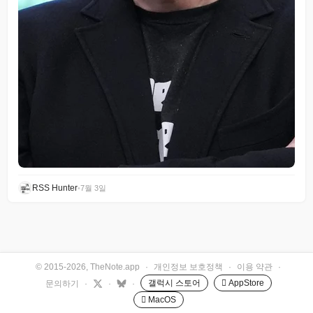
RSS Hunter
•
7월 3일
© 2015-2026, TheNote.app
·
개인정보 보호정책
·
이용 약관
·
갤럭시 스토어
 AppStore
문의하기
·
·
·
 MacOS