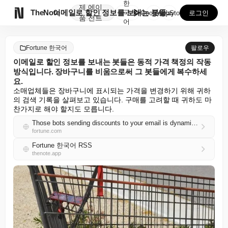
한
제
에이

TheNote
이메일로 할인 정보를 보내는 봇들은 동적 가격 책정의 ...
국
GooglePlay
AppStore
로그인
품
전트
어
Fortune 한국어
팔로우
이메일로 할인 정보를 보내는 봇들은 동적 가격 책정의 작동
방식입니다. 장바구니를 비움으로써 그 봇들에게 복수하세
요.
소매업체들은 장바구니에 표시되는 가격을 변경하기 위해 귀하
의 검색 기록을 살펴보고 있습니다. 구매를 고려할 때 귀하도 마
찬가지로 해야 할지도 모릅니다.
Those bots sending discounts to your email is dynamic pricing in action. Get revenge on those bots by abandoning your cart
fortune.com
Fortune 한국어 RSS
thenote.app