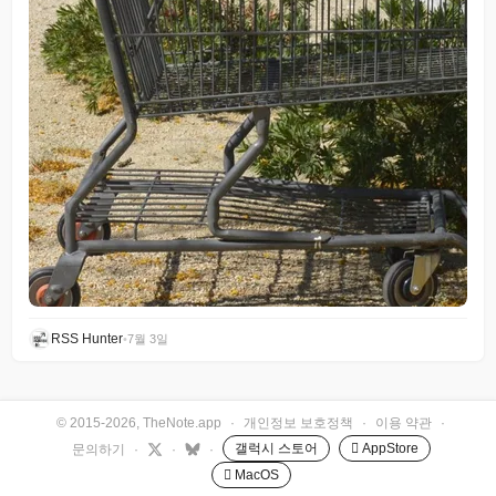
RSS Hunter
•
7월 3일
© 2015-2026, TheNote.app
·
개인정보 보호정책
·
이용 약관
·
갤럭시 스토어
 AppStore
문의하기
·
·
·
 MacOS