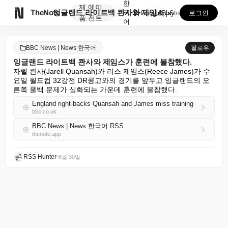
한
제
에이

TheNote
잉글랜드 라이트백 콴사와 제임스가 훈련에 불참했다.
국
GooglePlay
AppStore
로그인
품
전트
어
BBC News | News 한국어
팔로우
잉글랜드 라이트백 콴사와 제임스가 훈련에 불참했다.
자렐 콴사(Jarell Quansah)와 리스 제임스(Reece James)가 수
요일 월드컵 32강전 DR콩고와의 경기를 앞두고 잉글랜드의 오
른쪽 풀백 문제가 심화되는 가운데 훈련에 불참했다.
England right-backs Quansah and James miss training
bbc.co.uk
BBC News | News 한국어 RSS
thenote.app
RSS Hunter
•
6월 30일