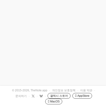
© 2015-2026, TheNote.app
·
개인정보 보호정책
·
이용 약관
·
갤럭시 스토어
 AppStore
문의하기
·
·
·
 MacOS