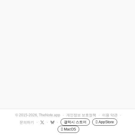
© 2015-2026, TheNote.app
·
개인정보 보호정책
·
이용 약관
·
갤럭시 스토어
 AppStore
문의하기
·
·
·
 MacOS