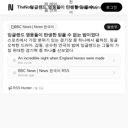
한
제
에이

TheNote
잉글랜드 영웅들이 탄생한 믿을 수 없는 밤이었다
국
GooglePlay
AppStore
로그인
품
전트
어
BBC News | News 한국어
팔로우
잉글랜드 영웅들이 탄생한 믿을 수 없는 밤이었다
스포츠에서 가장 분위기 있는 경기장 중 하나에서 펼쳐진, 등골 
오싹한 드라마, 감동, 순수한 연극의 밤에 잉글랜드는 그들의 가
장 위대한 경기력 중 하나를 선보였다.
An incredible night when England heroes were made
bbc.co.uk
BBC News | News 한국어 RSS
thenote.app
RSS Hunter
•
7월 6일