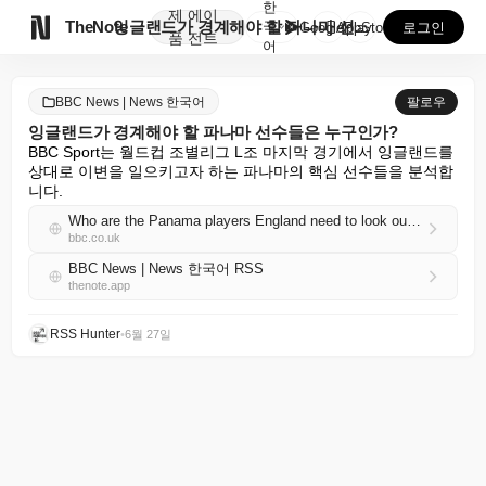
한
제
에이

TheNote
잉글랜드가 경계해야 할 파나마 선수들은 누구인가?
국
GooglePlay
AppStore
로그인
품
전트
어
BBC News | News 한국어
팔로우
잉글랜드가 경계해야 할 파나마 선수들은 누구인가?
BBC Sport는 월드컵 조별리그 L조 마지막 경기에서 잉글랜드를 
상대로 이변을 일으키고자 하는 파나마의 핵심 선수들을 분석합
니다.
Who are the Panama players England need to look out for?
bbc.co.uk
BBC News | News 한국어 RSS
thenote.app
RSS Hunter
•
6월 27일