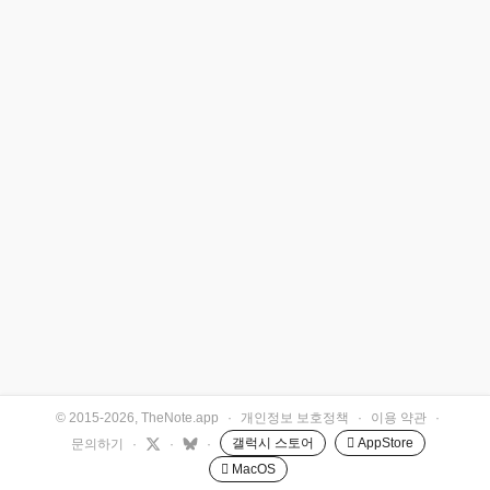
© 2015-2026, TheNote.app
·
개인정보 보호정책
·
이용 약관
·
갤럭시 스토어
 AppStore
문의하기
·
·
·
 MacOS