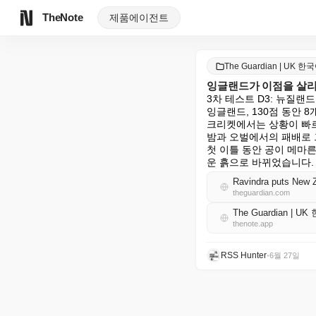
TheNote
제품
에이전트
The Guardian | UK 한
잉글랜드가 이점을 살리
3차 테스트 D3: 뉴질랜드 4
잉글랜드, 130점 동안 8
크리켓에서는 상황이 빠르
밤과 오벌에서의 패배로 
첫 이틀 동안 공이 메마
운 흙으로 바뀌었습니다.
Ravindra puts New Ze
theguardian.com
The Guardian | U
thenote.app
RSS Hunter
•
6월 27일