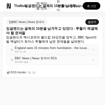
한
제
에이

TheNote
잉글랜드는 굴욕의 15분을 남겨두고 있었다 - 투헬이 ...
국
GooglePlay
AppStore
로그인
품
전트
어
BBC News | News 한국어
팔로우
잉글랜드는 굴욕의 15분을 남겨두고 있었다 - 투헬이 해결해
야 할 문제들
잉글랜드의 멕시코와의 월드컵 16강전을 앞두고, BBC Sport의 
필 맥널티가 토마스 투헬에게 남은 문제들을 살펴본다.
England were 15 minutes from humiliation - the issues Tuchel must solve
bbc.co.uk
BBC News | News 한국어 RSS
thenote.app
RSS Hunter
•
7월 2일