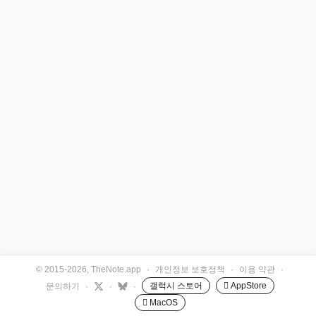
© 2015-2026, TheNote.app
·
개인정보 보호정책
·
이용 약관
·
갤럭시 스토어
 AppStore
문의하기
·
·
·
 MacOS