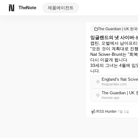
TheNote
제품
에이전트
The Guardian | UK 한
잉글랜드의 냇 사이버-브
캡틴, 오벌에서 남아프리
"모든 것이 계획대로 진
Nat Sciver-Brun
다시 이끌게 됩니다.

33세의 그녀는 4월에 
니다.
England’s Nat Scive
theguardian.com
The Guardian | U
thenote.app
RSS Hunter
•
7월 1일