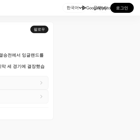

한국어
GooglePlay
AppStore
로그인
팔로우
 준결승전에서 잉글랜드를 
지막 세 경기에 결장했습