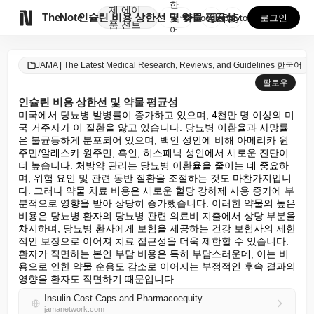
한
제
에이

TheNote
인슐린 비용 상한선 및 약물 평균성
국
GooglePlay
AppStore
로그인
품
전트
어
JAMA | The Latest Medical Research, Reviews, and Guidelines 한국어
팔로우
인슐린 비용 상한선 및 약물 평균성
미국에서 당뇨병 발병률이 증가하고 있으며, 4천만 명 이상의 미
국 거주자가 이 질환을 앓고 있습니다. 당뇨병 이환율과 사망률
은 불균등하게 분포되어 있으며, 백인 성인에 비해 아메리카 원
주민/알래스카 원주민, 흑인, 히스패닉 성인에서 새로운 진단이 
더 높습니다. 처방약 관리는 당뇨병 이환율을 줄이는 데 중요하
며, 위험 요인 및 관련 동반 질환을 조절하는 것도 마찬가지입니
다. 그러나 약물 치료 비용은 새로운 혈당 강하제 사용 증가에 부
분적으로 영향을 받아 상당히 증가했습니다. 이러한 약물의 높은 
비용은 당뇨병 환자의 당뇨병 관련 의료비 지출에서 상당 부분을 
차지하며, 당뇨병 환자에게 보험을 제공하는 건강 보험사의 제한
적인 보장으로 이어져 치료 접근성을 더욱 제한할 수 있습니다. 
환자가 직면하는 본인 부담 비용은 특히 부담스러운데, 이는 비
용으로 인한 약물 순응도 감소로 이어지는 부정적인 후속 결과의 
영향을 환자도 직면하기 때문입니다.
Insulin Cost Caps and Pharmacoequity
jamanetwork.com