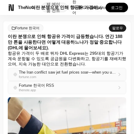
한
제
에이

TheNote
이란 분쟁으로 인해 항공유 가격이 급등했습니다. 연간 ...
국
GooglePlay
AppStore
로그인
품
전트
어
Fortune 한국어
팔로우
이란 분쟁으로 인해 항공유 가격이 급등했습니다. 연간 188
만 톤을 사용한다면 어떻게 대응하느냐가 정말 중요합니다
(DHL에 물어보세요).
항공유 가격이 두 배로 뛰자 DHL Express는 295대의 항공기가 
계속 운항될 수 있도록 공급원을 다변화하고, 항공기를 재배치했
으며, 지속 가능한 대안으로 전환했습니다.
The Iran conflict saw jet fuel prices soar—when you use 1.88 million tonnes a year, how you respond really matters (just ask DHL)
fortune.com
Fortune 한국어 RSS
thenote.app