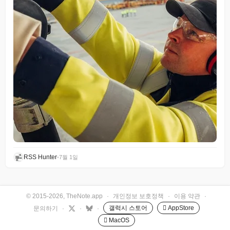
RSS Hunter
•
7월 1일
© 2015-2026, TheNote.app
·
개인정보 보호정책
·
이용 약관
·
갤럭시 스토어
 AppStore
문의하기
·
·
·
 MacOS