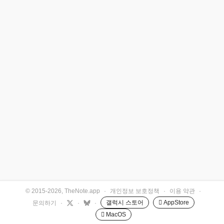
© 2015-2026, TheNote.app
·
개인정보 보호정책
·
이용 약관
·
갤럭시 스토어
 AppStore
문의하기
·
·
·
 MacOS