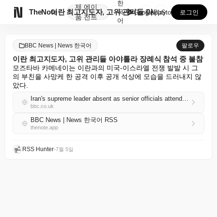
한
제
에이

TheNote
이란 최고지도자, 고위 관리들 아야톨라 장례식 참석 중...
국
GooglePlay
AppStore
로그인
품
전트
어
BBC News | News 한국어
팔로우
이란 최고지도자, 고위 관리들 아야톨라 장례식 참석 중 불참
모즈타바 카메네이는 이란과의 미국-이스라엘 전쟁 발발 시 그
의 부친을 사망케 한 공격 이후 공개 석상에 모습을 드러내지 않
았다.
Iran's supreme leader absent as senior officials attend ayatollah's funeral
bbc.co.uk
BBC News | News 한국어 RSS
thenote.app
RSS Hunter
•
7월 5일