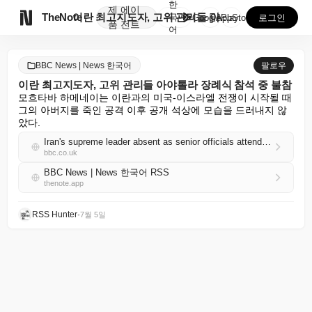
한
제
에이

TheNote
이란 최고지도자, 고위 관리들 아야톨라 장례식 참석 중...
국
GooglePlay
AppStore
로그인
품
전트
어
BBC News | News 한국어
팔로우
이란 최고지도자, 고위 관리들 아야톨라 장례식 참석 중 불참
모흐타바 하메네이는 이란과의 미국-이스라엘 전쟁이 시작될 때 
그의 아버지를 죽인 공격 이후 공개 석상에 모습을 드러내지 않
았다.
Iran's supreme leader absent as senior officials attend ayatollah's funeral
bbc.co.uk
BBC News | News 한국어 RSS
thenote.app
RSS Hunter
•
7월 5일