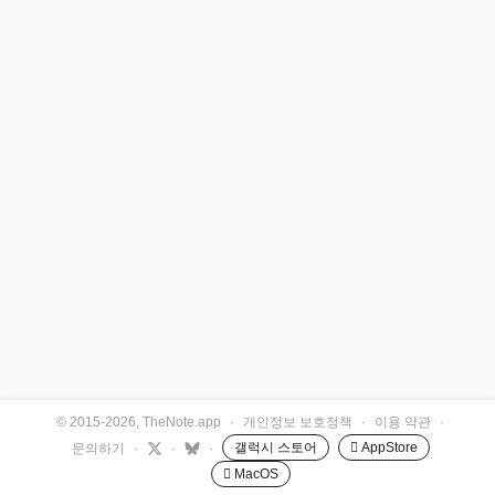
© 2015-2026, TheNote.app
·
개인정보 보호정책
·
이용 약관
·
갤럭시 스토어
 AppStore
문의하기
·
·
·
 MacOS