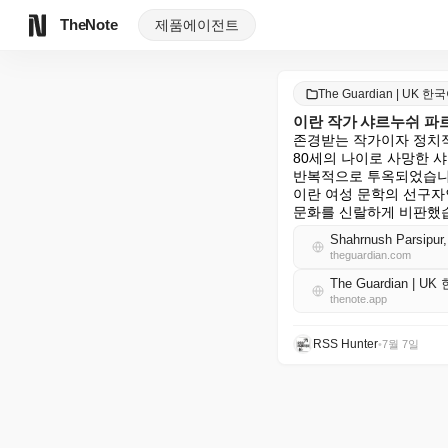
TheNote
제품
에이전트
The Guardian | UK 한
이란 작가 샤르누쉬 파르
존경받는 작가이자 정치적
80세의 나이로 사망한 
반복적으로 투옥되었습니다
이란 여성 문학의 선구자인
문화를 신랄하게 비판했습
Shahrnush Parsipur,
theguardian.com
The Guardian | U
thenote.app
RSS Hunter
•
7월 7일