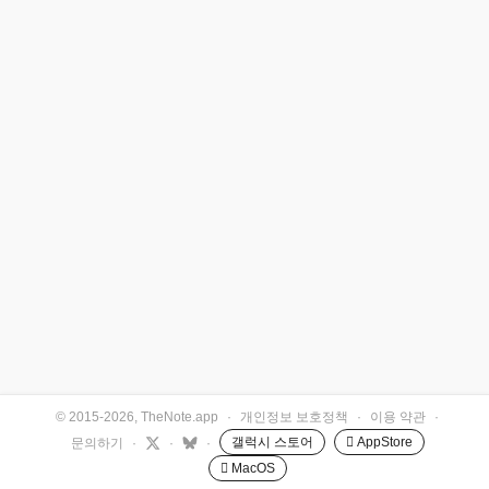
© 2015-2026, TheNote.app
·
개인정보 보호정책
·
이용 약관
·
갤럭시 스토어
 AppStore
문의하기
·
·
·
 MacOS