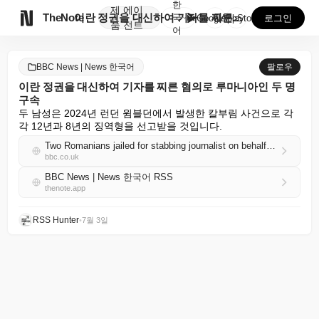
한
제
에이

TheNote
이란 정권을 대신하여 기자를 찌른 혐의로 루마니아인 두...
국
GooglePlay
AppStore
로그인
품
전트
어
BBC News | News 한국어
팔로우
이란 정권을 대신하여 기자를 찌른 혐의로 루마니아인 두 명
구속
두 남성은 2024년 런던 윔블던에서 발생한 칼부림 사건으로 각
각 12년과 8년의 징역형을 선고받을 것입니다.
Two Romanians jailed for stabbing journalist on behalf of Iran regime
bbc.co.uk
BBC News | News 한국어 RSS
thenote.app
RSS Hunter
•
7월 3일