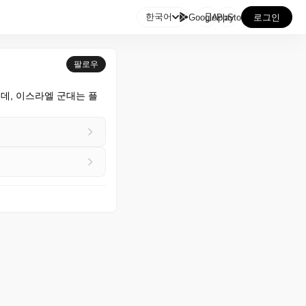

한국어
GooglePlay
AppStore
로그인
팔로우
데, 이스라엘 군대는 플