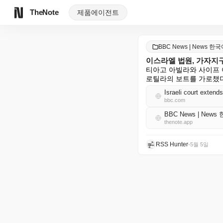
TheNote
제품
에이전트
BBC News | News 한
이스라엘 법원, 가자지구
티아고 아빌라와 사이프 
로틸라의 보트를 가로챘다
Israeli court extends
bbc.com
BBC News | News
thenote.app
RSS Hunter
•
5월 5일