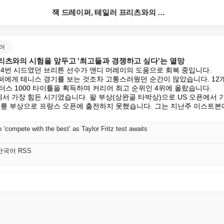
잭 드레이퍼, 테일러 프리츠와의 시험을 앞두고 '최고들...
국어
리츠와의 시험을 앞두고 '최고들과 경쟁하고 싶다'는 열망
 4번 시드였던 브리튼 선수가 앤디 머레이의 도움으로 회복 중입니다.

퍼에게 테니스 경기를 보는 것조차 고통스러웠던 순간이 많았습니다. 12개월
스 1000 타이틀을 획득하며 커리어 최고 순위인 4위에 올랐습니다.

에서 가장 힘든 시기였습니다. 팔 부상(상완골 타박상)으로 US 오픈에서 
무릎 부상으로 프랑스 오픈에 출전하지 못했습니다. 그는 지난주 이스트본
 ‘compete with the best’ as Taylor Fritz test awaits
K 한국어 RSS