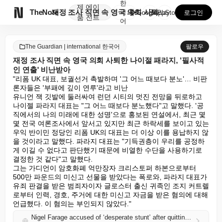
한
제
에이

TheNote
재정 조사 직면 속 영국 의회 사퇴한 나이절 패라지, ...
국
GooglePlay
AppStore
로그인
품
전트
어
The Guardian | international 한국어
팔로우
재정 조사 직면 속 영국 의회 사퇴한 나이절 패라지, '필사적
인 연출' 비난받아
"리폼 UK 대표, 보궐선거 촉발하며 '그 어느 때보다 분노'… 비판
론자들은 '부패에 깊이 연루'라고 비난

유니언 잭 깃발에 둘러싸여 런던 시티의 멋진 전망을 뒤로하고 
나이젤 파라지 대표는 "그 어느 때보다 분노했다"고 말했다. '공
직에서의 나의 미래에 대한 성명'으로 홍보된 연설에서, 최근 몇
몇 전국 여론조사에서 앞서고 있지만 최근 하락세를 보이고 있는 
우익 반이민 정당인 리폼 UK의 대표는 더 이상 이를 용납하지 않
을 것이라고 말했다. 파라지 대표는 "기득권층이 우리를 공정하
게 이길 수 없다고 판단했기 때문에 비열한 수단을 사용하기로 
결정한 것 같다"고 말했다.

그는 가디언이 암호화폐 억만장자 크리스토퍼 하본으로부터 
500만 파운드의 미신고 선물을 받았다는 폭로와, 파라지 대표가 
유죄 판결을 받은 범죄자이자 글로스터 출신 귀족인 조지 커트렐
로부터 인력, 경호, 주거에 대한 미신고 자금을 받은 혐의에 대해 
언급했다. 이 혐의는 부인되지 않았다."
Nigel Farage accused of ‘desperate stunt’ after quitting UK parliament in face of financial scrutiny