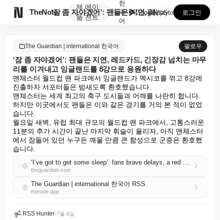
한
제
에이

TheNote
‘잠 좀 자야겠어’: 팬들은 지연, 레드카드, 긴장감 ...
국
GooglePlay
AppStore
로그인
품
전트
어
The Guardian | international 한국어
팔로우
‘잠 좀 자야겠어’: 팬들은 지연, 레드카드, 긴장감 넘치는 마무
리를 이겨내고 잉글랜드를 8강으로 응원하다
맨체스터 월드컵 팬 파크에서 잉글랜드가 멕시코를 꺾고 8강에 
진출하자 서포터들은 밤새도록 환호했습니다.

맨체스터는 세계 최고의 축구 도시들과 어깨를 나란히 합니다. 
하지만 이곳에서도 팬들은 이와 같은 경기를 거의 본 적이 없었
습니다.

월요일 새벽, 유럽 최대 규모의 월드컵 팬 파크에서, 고통스러운 
11분의 추가 시간이 끝난 마지막 휘슬이 울리자, 아직 맨체스터
에서 잠들어 있던 누구든 깨울 만큼 큰 함성으로 군중은 환호했
습니다.
‘I’ve got to get some sleep’: fans brave delays, a red card and a tense finish to cheer England into the final eight
theguardian.com
The Guardian | international 한국어 RSS
thenote.app
RSS Hunter
•
7월 6일