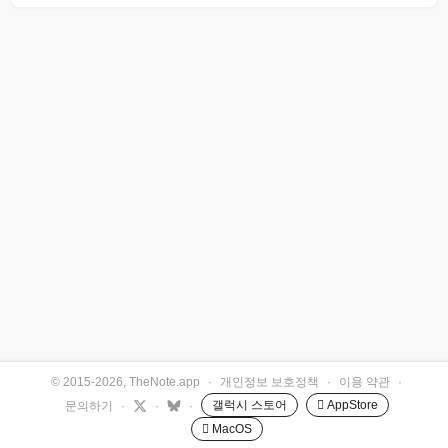
© 2015-2026, TheNote.app
·
개인정보 보호정책
·
이용 약관
·
갤럭시 스토어
 AppStore
문의하기
·
·
·
 MacOS