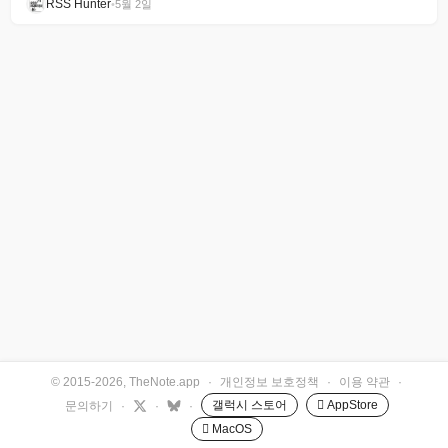
RSS Hunter
•
5월 2일
© 2015-2026, TheNote.app
·
개인정보 보호정책
·
이용 약관
·
갤럭시 스토어
 AppStore
문의하기
·
·
·
 MacOS