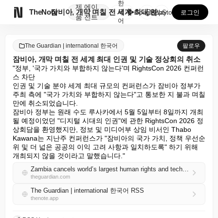
한
제
에이

TheNote
잠비아, 개막 며칠 전 세계 최대 인권 및 기술 정상회...
국
GooglePlay
AppStore
로그인
품
전트
어
The Guardian | international 한국어
팔로우
잠비아, 개막 며칠 전 세계 최대 인권 및 기술 정상회의 취소
"정부, '국가 가치와 부합하지 않는다'며 RightsCon 2026 컨퍼런
스 차단

인권 및 기술 분야 세계 최대 규모의 컨퍼런스가 잠비아 정부가 
주최 측에 "국가 가치와 부합하지 않는다"고 통보한 지 불과 며칠 
만에 취소되었습니다.

잠비아 정부는 원래 수도 루사카에서 5월 5일부터 8일까지 개최
될 예정이었던 "디지털 시대의 인권"에 관한 RightsCon 2026 정
상회담을 환영했지만, 정보 및 미디어부 상임 비서인 Thabo 
Kawana는 지난주 컨퍼런스가 "잠비아의 국가 가치, 정책 우선순
위 및 더 넓은 공공의 이익 고려 사항과 일치하도록" 하기 위해 
개최되지 않을 것이라고 말했습니다."
Zambia cancels world’s largest human rights and tech summit days before start
theguardian.com
The Guardian | international 한국어 RSS
thenote.app