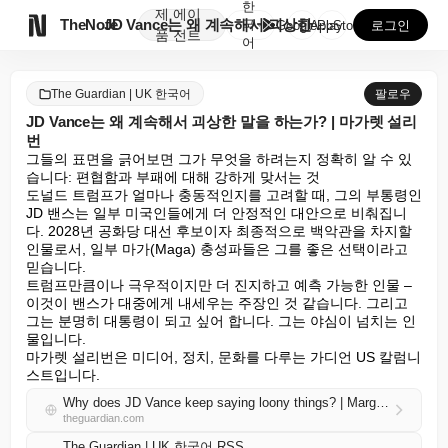
한
제
에이

TheNote
JD Vance는 왜 계속해서 괴상한 말을 하는가? |...
국
GooglePlay
AppStore
로그인
품
전트
어
The Guardian | UK 한국어
팔로우
JD Vance는 왜 계속해서 괴상한 말을 하는가? | 마가렛 설리
번
그들의 표면을 긁어보면 그가 무엇을 하려는지 정확히 알 수 있
습니다: 편협함과 부패에 대해 강하게 맞서는 것

도널드 트럼프가 얼마나 충동적인지를 고려할 때, 그의 부통령인 
JD 밴스는 일부 미국인들에게 더 안정적인 대안으로 비춰집니
다. 2028년 공화당 대선 후보이자 최종적으로 백악관을 차지할 
인물로서, 일부 마가(Maga) 충성파들은 그를 좋은 선택이라고 
믿습니다.

트럼프만큼이나 극우적이지만 더 진지하고 예측 가능한 인물 – 
이것이 밴스가 대중에게 내세우는 주장인 것 같습니다. 그리고 
그는 분명히 대통령이 되고 싶어 합니다. 그는 야심이 넘치는 인
물입니다.

마가렛 설리번은 미디어, 정치, 문화를 다루는 가디언 US 칼럼니
스트입니다.
Why does JD Vance keep saying loony things? | Margaret Sullivan
theguardian.com
The Guardian | UK 한국어 RSS