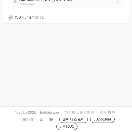
thenote.app
RSS Hunter
•
7월 7일
© 2015-2026, TheNote.app
·
개인정보 보호정책
·
이용 약관
·
갤럭시 스토어
 AppStore
문의하기
·
·
·
 MacOS