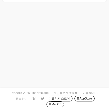
© 2015-2026, TheNote.app
·
개인정보 보호정책
·
이용 약관
·
갤럭시 스토어
 AppStore
문의하기
·
·
·
 MacOS