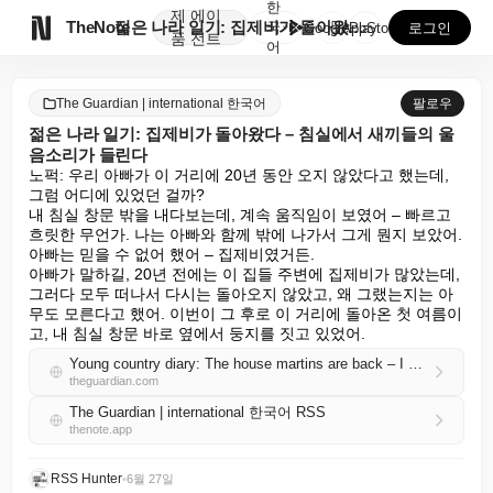
한
제
에이

TheNote
젊은 나라 일기: 집제비가 돌아왔다 – 침실에서 새끼들...
국
GooglePlay
AppStore
로그인
품
전트
어
The Guardian | international 한국어
팔로우
젊은 나라 일기: 집제비가 돌아왔다 – 침실에서 새끼들의 울
음소리가 들린다
노퍽: 우리 아빠가 이 거리에 20년 동안 오지 않았다고 했는데, 
그럼 어디에 있었던 걸까?

내 침실 창문 밖을 내다보는데, 계속 움직임이 보였어 – 빠르고 
흐릿한 무언가. 나는 아빠와 함께 밖에 나가서 그게 뭔지 보았어. 
아빠는 믿을 수 없어 했어 – 집제비였거든.

아빠가 말하길, 20년 전에는 이 집들 주변에 집제비가 많았는데, 
그러다 모두 떠나서 다시는 돌아오지 않았고, 왜 그랬는지는 아
무도 모른다고 했어. 이번이 그 후로 이 거리에 돌아온 첫 여름이
고, 내 침실 창문 바로 옆에서 둥지를 짓고 있었어.
Young country diary: The house martins are back – I can hear the chicks from my bedroom
theguardian.com
The Guardian | international 한국어 RSS
thenote.app
RSS Hunter
•
6월 27일