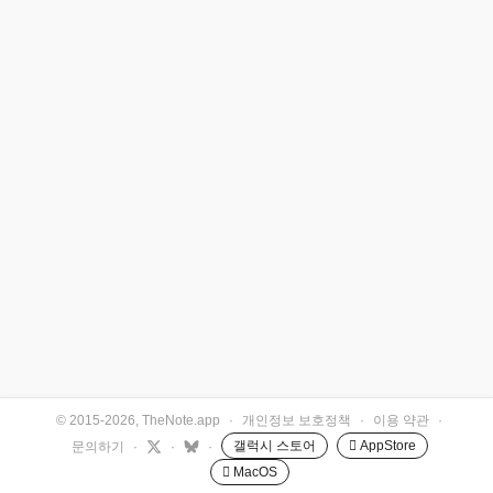
© 2015-2026, TheNote.app
·
개인정보 보호정책
·
이용 약관
·
갤럭시 스토어
 AppStore
문의하기
·
·
·
 MacOS