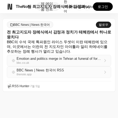
한
제
에이

TheNote
전 최고지도자 장례식에서 감정과 정치가 테헤란에서 하나...
국
GooglePlay
AppStore
로그인
품
전트
어
BBC News | News 한국어
팔로우
전 최고지도자 장례식에서 감정과 정치가 테헤란에서 하나로
뭉치다
BBC의 수석 국제 특파원인 라이스 두셋이 이란 테헤란에 있으
며, 이곳에서는 이란의 전 지도자인 아야톨라 알리 하메네이를 
추모하는 장례 행사가 열리고 있습니다.
Emotion and politics merge in Tehran at funeral of former supreme leader
bbc.co.uk
BBC News | News 한국어 RSS
thenote.app
RSS Hunter
•
7월 5일