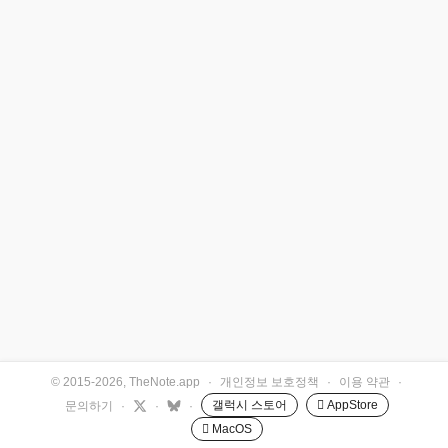
© 2015-2026, TheNote.app
·
개인정보 보호정책
·
이용 약관
·
갤럭시 스토어
 AppStore
문의하기
·
·
·
 MacOS