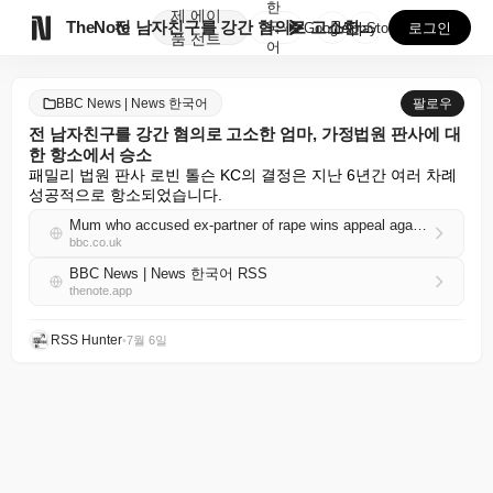
한
제
에이

TheNote
전 남자친구를 강간 혐의로 고소한 엄마, 가정법원 판사...
국
GooglePlay
AppStore
로그인
품
전트
어
BBC News | News 한국어
팔로우
전 남자친구를 강간 혐의로 고소한 엄마, 가정법원 판사에 대
한 항소에서 승소
패밀리 법원 판사 로빈 톨슨 KC의 결정은 지난 6년간 여러 차례 
성공적으로 항소되었습니다.
Mum who accused ex-partner of rape wins appeal against family court judge
bbc.co.uk
BBC News | News 한국어 RSS
thenote.app
RSS Hunter
•
7월 6일