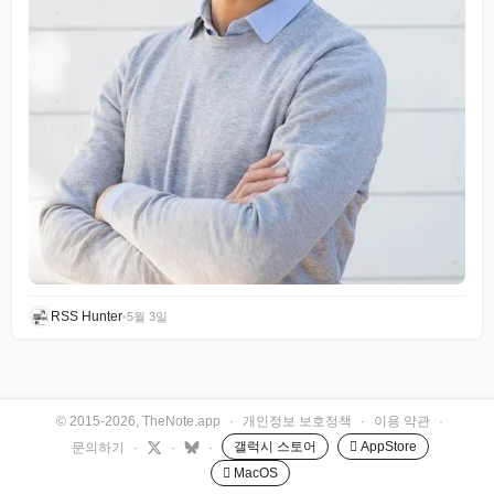
RSS Hunter
•
5월 3일
© 2015-2026, TheNote.app
·
개인정보 보호정책
·
이용 약관
·
갤럭시 스토어
 AppStore
문의하기
·
·
·
 MacOS