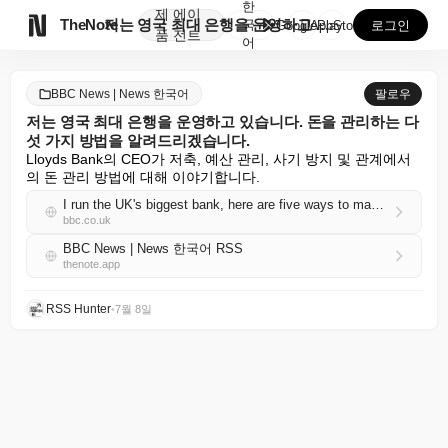
한
제
에이

TheNote
저는 영국 최대 은행을 운영하고 있습니다. 돈을 관리하...
국
GooglePlay
AppStore
로그인
품
전트
어
BBC News | News 한국어
팔로우
저는 영국 최대 은행을 운영하고 있습니다. 돈을 관리하는 다
섯 가지 방법을 알려드리겠습니다.
Lloyds Bank의 CEO가 저축, 예산 관리, 사기 방지 및 관계에서
의 돈 관리 방법에 대해 이야기합니다.
I run the UK's biggest bank, here are five ways to manage your money
bbc.co.uk
BBC News | News 한국어 RSS
thenote.app
RSS Hunter
•
7월 8일