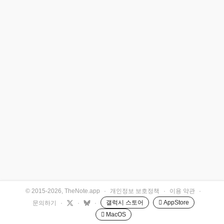
© 2015-2026, TheNote.app
·
개인정보 보호정책
·
이용 약관
·
갤럭시 스토어
 AppStore
문의하기
·
·
·
 MacOS