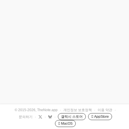
© 2015-2026, TheNote.app
·
개인정보 보호정책
·
이용 약관
·
갤럭시 스토어
 AppStore
문의하기
·
·
·
 MacOS