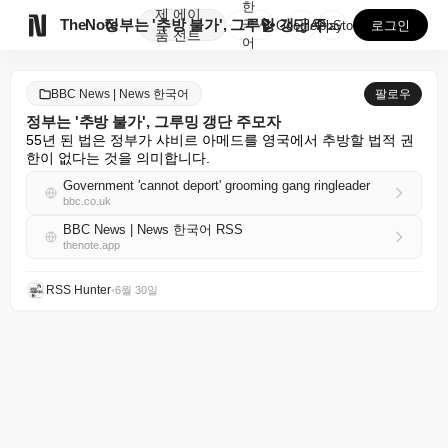
한
제
에이

TheNote
정부는 '추방 불가', 그루밍 갱단 주모자
국
GooglePlay
AppStore
로그인
품
전트
어
BBC News | News 한국어
팔로우
정부는 '추방 불가', 그루밍 갱단 주모자
55년 된 법은 정부가 샤비르 아메드를 영국에서 추방할 법적 권
한이 없다는 것을 의미합니다.
Government 'cannot deport' grooming gang ringleader
bbc.co.uk
BBC News | News 한국어 RSS
thenote.app
RSS Hunter
•
6월 30일