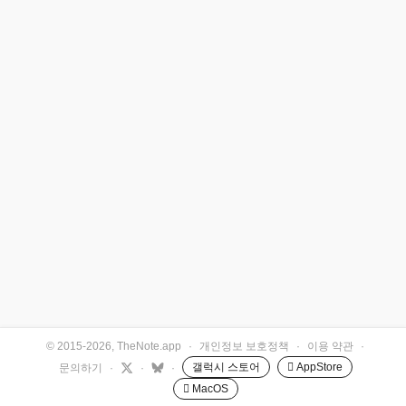
© 2015-2026, TheNote.app
·
개인정보 보호정책
·
이용 약관
·
갤럭시 스토어
 AppStore
문의하기
·
·
·
 MacOS