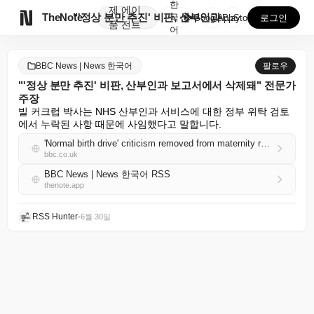
한
제
에이

TheNote
"'정상 분만 추진' 비판, 산부인과 보고서에서 삭제돼...
국
GooglePlay
AppStore
로그인
품
전트
어
BBC News | News 한국어
팔로우
"'정상 분만 추진' 비판, 산부인과 보고서에서 삭제돼" 전문가
주장
빌 커크럽 박사는 NHS 산부인과 서비스에 대한 정부 위탁 검토
에서 누락된 사항 때문에 사임했다고 말합니다.
'Normal birth drive' criticism removed from maternity report, expert claims
bbc.co.uk
BBC News | News 한국어 RSS
thenote.app
RSS Hunter
•
6월 30일